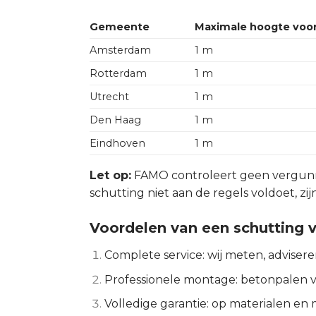
Gemeente
Maximale hoogte voor
Amsterdam
1 m
Rotterdam
1 m
Utrecht
1 m
Den Haag
1 m
Eindhoven
1 m
Let op:
FAMO controleert geen vergunni
schutting niet aan de regels voldoet, zi
Voordelen van een schutting 
Complete service: wij meten, adviser
Professionele montage: betonpalen vo
Volledige garantie: op materialen en