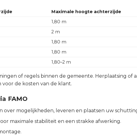
zijde
Maximale hoogte achterzijde
1,80 m
2 m
1,80 m
1,80 m
1,80–2 m
ngen of regels binnen de gemeente. Herplaatsing of aa
jn voor de kosten van de klant.
via FAMO
en over mogelijkheden, leveren en plaatsen uw schuttin
or maximale stabiliteit en een strakke afwerking.
 montage.