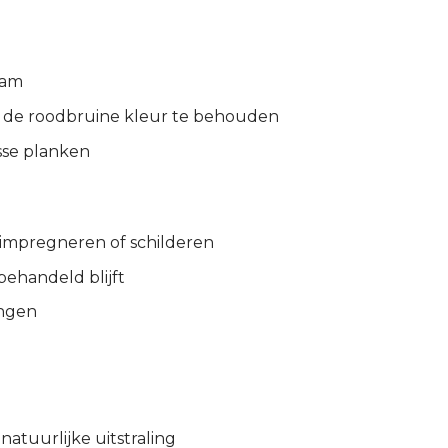
aam
m de roodbruine kleur te behouden
osse planken
 impregneren of schilderen
behandeld blijft
ingen
atuurlijke uitstraling