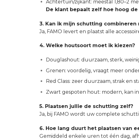
Achtertuin/zijkant: meestal 1,80–2 m
De klant bepaalt zelf hoe hoog d
3. Kan ik mijn schutting combineren 
Ja, FAMO levert en plaatst alle accessoi
4. Welke houtsoort moet ik kiezen?
Douglashout: duurzaam, sterk, wein
Grenen: voordelig, vraagt meer ond
Red Class: zeer duurzaam, strak en st
Zwart gespoten hout: modern, kan i
5. Plaatsen jullie de schutting zelf?
Ja, bij FAMO wordt uw complete schuttin
6. Hoe lang duurt het plaatsen van e
Gemiddeld enkele uren tot één dag, afha