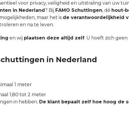
tieel voor privacy, veiligheid en uitstraling van uw tuin
enten in Nederland
? Bij
FAMO Schuttingen
, dé
hout-b
mogelijkheden, maar het is
de verantwoordelijkheid v
oleren en na te leven.
ting
en wij
plaatsen deze altijd zelf
. U hoeft zich gee
 schuttingen in Nederland
imaal 1 meter
aal 1,80 tot 2 meter
kingen in hebben.
De klant bepaalt zelf hoe hoog de