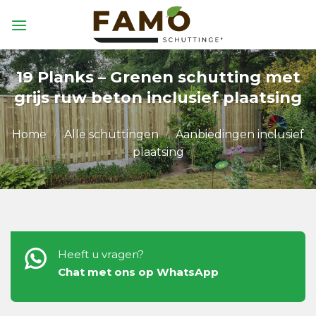
Skip
to
content
19 Planks – Grenen schutting met
grijs ruw beton inclusief plaatsing
Home
/
Alle schuttingen
/
Aanbiedingen inclusief
plaatsing
Heeft u vragen?
Chat met ons op WhatsApp