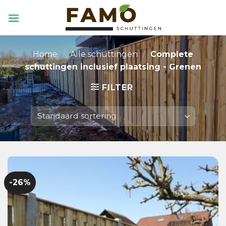
Skip
to
content
Home
/
Alle schuttingen
/
Complete
schuttingen inclusief plaatsing - Grenen
FILTER
-26%