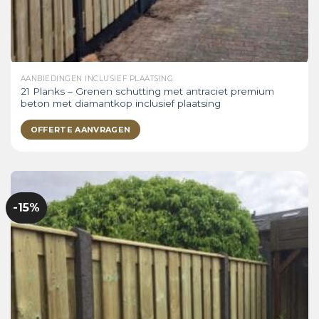
AANBIEDINGEN INCLUSIEF PLAATSING
21 Planks – Grenen schutting met antraciet premium
beton met diamantkop inclusief plaatsing
OFFERTE AANVRAGEN
-15%