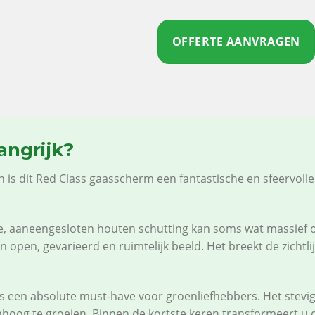
OFFERTE AANVRAGEN
angrijk?
an is dit Red Class gaasscherm een fantastische en sfeervoll
e, aaneengesloten houten schutting kan soms wat massief 
open, gevarieerd en ruimtelijk beeld. Het breekt de zichtlij
s een absolute must-have voor groenliefhebbers. Het stevig
mhoog te groeien. Binnen de kortste keren transformeert u 