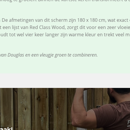
n
De afmetingen van dit scherm zijn 180 x 180 cm, wat exac
een lijst van Red Class Wood, zorgt dit voor een zeer vloe
udt tot wel vier keer langer zijn warme kleur en trekt veel m
van Douglas en een vleugje groen te combineren.
raak!