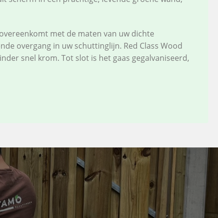
t overeenkomt met de maten van uw dichte
iende overgang in uw schuttinglijn. Red Class Wood
inder snel krom. Tot slot is het gaas gegalvaniseerd,