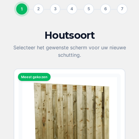
1
2
3
4
5
6
7
Houtsoort
KIES UW HOUTSOORT
Selecteer het gewenste scherm voor uw nieuwe
schutting.
Meest gekozen