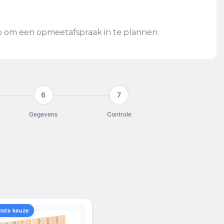
op om een opmeetafspraak in te plannen.
6
7
Gegevens
Controle
mste keuze