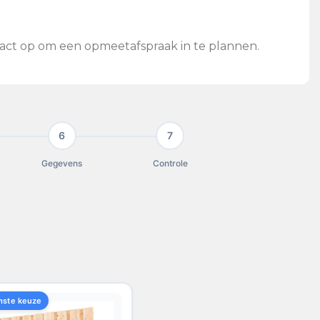
tact op om een opmeetafspraak in te plannen.
6
7
Gegevens
Controle
mste keuze