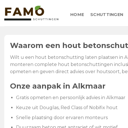
Skip
to
HOME
SCHUTTINGEN
content
Waarom een hout betonschutt
Wilt u een hout betonschutting laten plaatsen in A
monteren complete hout betonschuttingen inclusief
opmeten en geven direct advies over houtsoort, bet
Onze aanpak in Alkmaar
Gratis opmeten en persoonlijk advies in Alkmaar
Keuze uit Douglas, Red Class of Nobifix hout
Snelle plaatsing door ervaren monteurs
Duurzaam beton met antraciet of wit motief