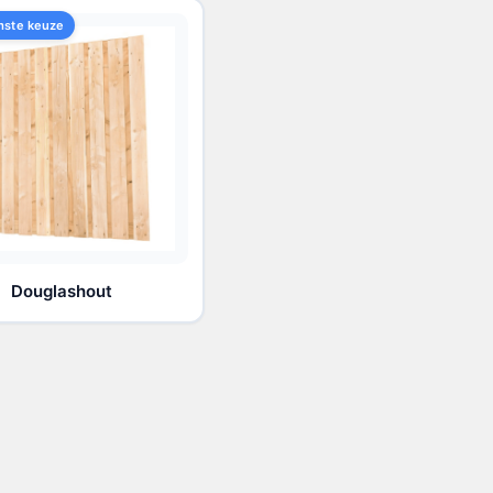
mste keuze
Douglashout