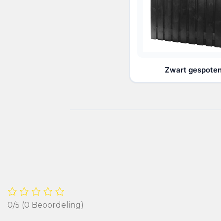
Zwart gespote
0/5
(0 Beoordeling)