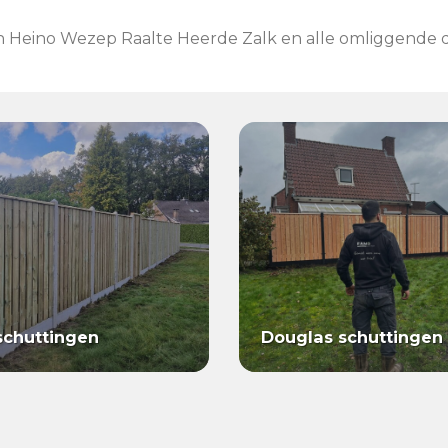
 Heino Wezep Raalte Heerde Zalk en alle omliggende do
schuttingen
Douglas schuttingen