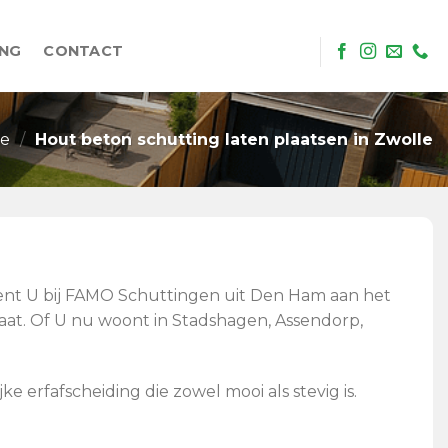
ING
CONTACT
e
/
Hout beton schutting laten plaatsen in Zwolle
 bent U bij FAMO Schuttingen uit Den Ham aan het
maat. Of U nu woont in Stadshagen, Assendorp,
erfafscheiding die zowel mooi als stevig is.