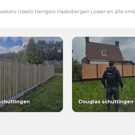
oekelo Usselo Hengelo Haaksbergen Losser en alle oml
schuttingen
Douglas schuttingen